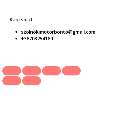
Kapcsolat
szolnokimotorbonto@gmail.com
+36703254180