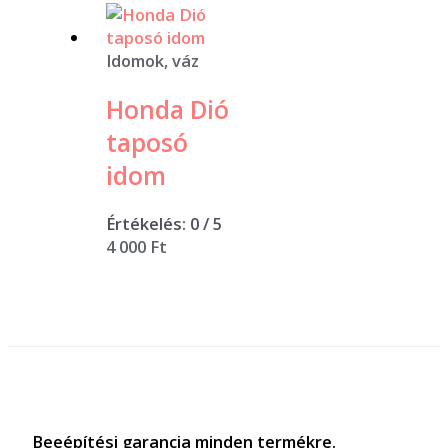
Idomok, váz
Honda Dió
taposó
idom
Értékelés:
0
/ 5
4 000
Ft
Beeépítési garancia minden termékre.