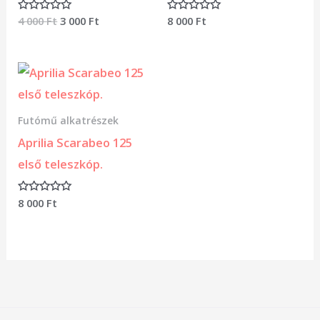
4 000
Ft
3 000
Ft
8 000
Ft
Értékelés:
Értékelés:
0
0
/
/
5
5
Futómű alkatrészek
Aprilia Scarabeo 125
első teleszkóp.
8 000
Ft
Értékelés:
0
/
5