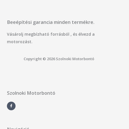
Beeépítési garancia minden termékre.
Vásárolj megbízható forrásból , és élvezd a
motorozást.
Copyright © 2026 Szolnoki Motorbontó
Szolnoki Motorbontó
F
a
c
e
b
o
o
k
-