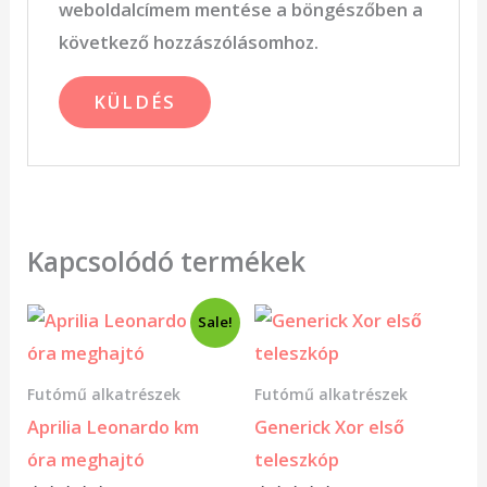
weboldalcímem mentése a böngészőben a
következő hozzászólásomhoz.
Kapcsolódó termékek
Original
Current
Sale!
price
price
was:
is:
4
3
Futómű alkatrészek
Futómű alkatrészek
000 Ft.
000 Ft.
Aprilia Leonardo km
Generick Xor első
óra meghajtó
teleszkóp