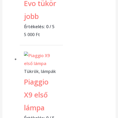
Evo tükör
jobb
Értékelés:
0
/ 5
5 000
Ft
Tükrök, lámpák
Piaggio
X9 első
lámpa
Értékelés:
0
/ 5