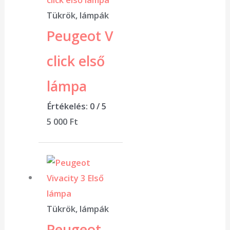
Tükrök, lámpák
Peugeot V
click első
lámpa
Értékelés:
0
/ 5
5 000
Ft
Tükrök, lámpák
Peugeot