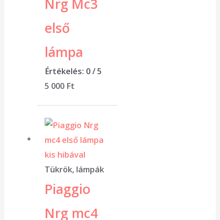
Nrg Mc3
első
lámpa
Értékelés:
0
/ 5
5 000
Ft
Tükrök, lámpák
Piaggio
Nrg mc4