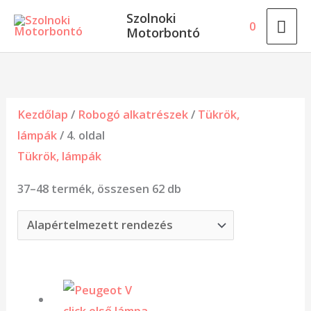
Skip
MA
Szolnoki
0
to
Motorbontó
ME
content
Kezdőlap
/
Robogó alkatrészek
/
Tükrök,
lámpák
/ 4. oldal
Tükrök, lámpák
37–48 termék, összesen 62 db