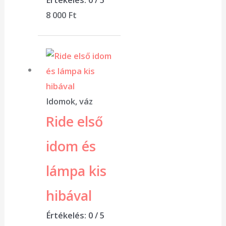
8 000
Ft
Idomok, váz
Ride első
idom és
lámpa kis
hibával
Értékelés:
0
/ 5