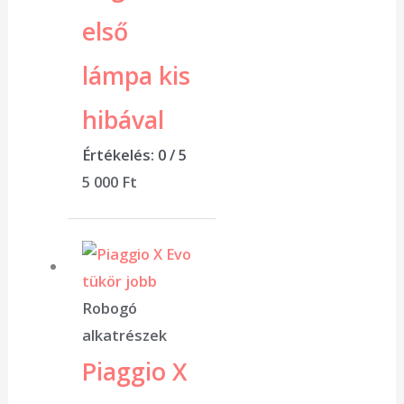
első
lámpa kis
hibával
Értékelés:
0
/ 5
5 000
Ft
Robogó
alkatrészek
Piaggio X