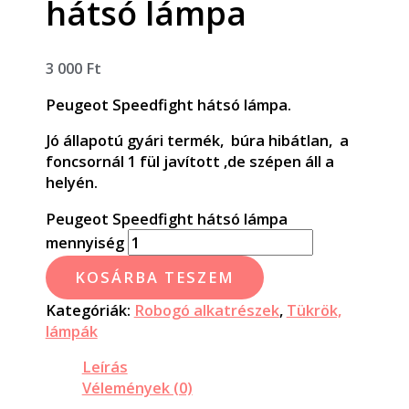
hátsó lámpa
3 000
Ft
Peugeot Speedfight hátsó lámpa.
Jó állapotú gyári termék, búra hibátlan, a
foncsornál 1 fül javított ,de szépen áll a
helyén.
Peugeot Speedfight hátsó lámpa
mennyiség
KOSÁRBA TESZEM
Kategóriák:
Robogó alkatrészek
,
Tükrök,
lámpák
Leírás
Vélemények (0)