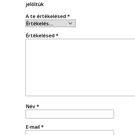
jelöltük
A te értékelésed
*
Értékelésed
*
Név
*
E-mail
*