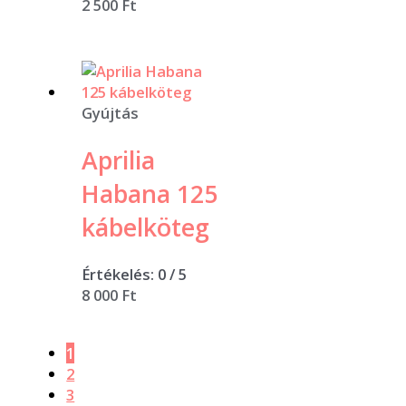
2 500
Ft
Gyújtás
Aprilia
Habana 125
kábelköteg
Értékelés:
0
/ 5
8 000
Ft
1
2
3