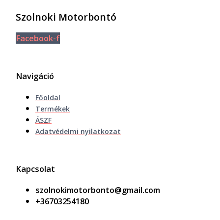
Szolnoki Motorbontó
Facebook-f
Navigáció
Főoldal
Termékek
ÁSZF
Adatvédelmi nyilatkozat
Kapcsolat
szolnokimotorbonto@gmail.com
+36703254180