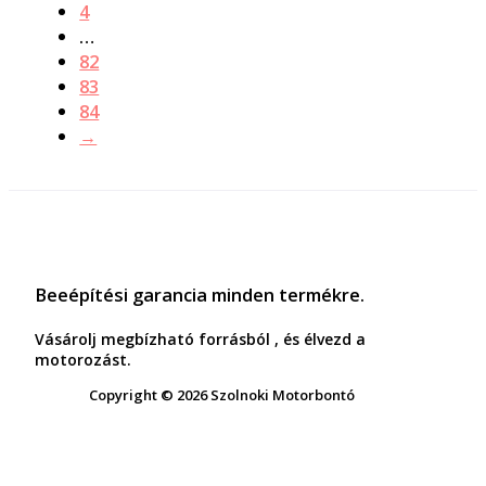
4
…
82
83
84
→
Beeépítési garancia minden termékre.
Vásárolj megbízható forrásból , és élvezd a
motorozást.
Copyright © 2026 Szolnoki Motorbontó