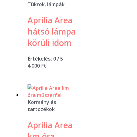
Tükrök, lámpák
Aprilia Area
hátsó lámpa
körüli idom
Értékelés:
0
/ 5
4 000
Ft
Kormány és
tartozékok
Aprilia Area
km óra