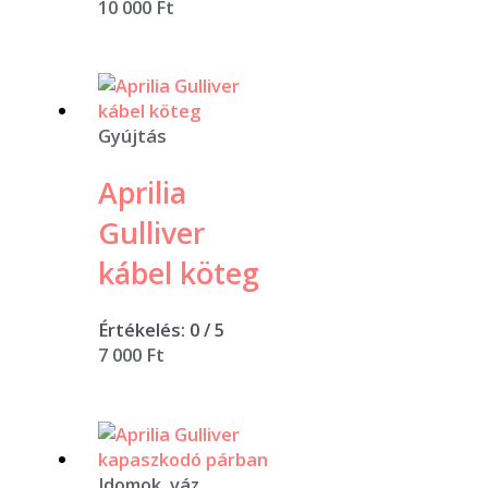
10 000
Ft
Gyújtás
Aprilia
Gulliver
kábel köteg
Értékelés:
0
/ 5
7 000
Ft
Idomok, váz