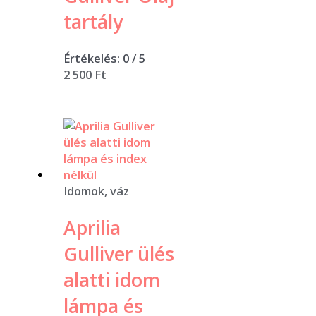
tartály
Értékelés:
0
/ 5
2 500
Ft
Idomok, váz
Aprilia
Gulliver ülés
alatti idom
lámpa és