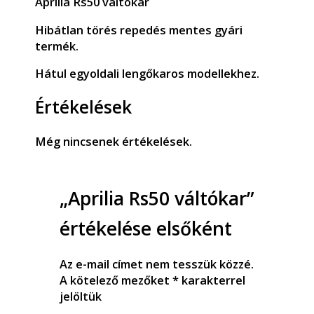
Aprilia Rs50 váltókar
Hibátlan törés repedés mentes gyári
termék.
Hátul egyoldali lengőkaros modellekhez.
Értékelések
Még nincsenek értékelések.
„Aprilia Rs50 váltókar”
értékelése elsőként
Az e-mail címet nem tesszük közzé.
A kötelező mezőket
*
karakterrel
jelöltük