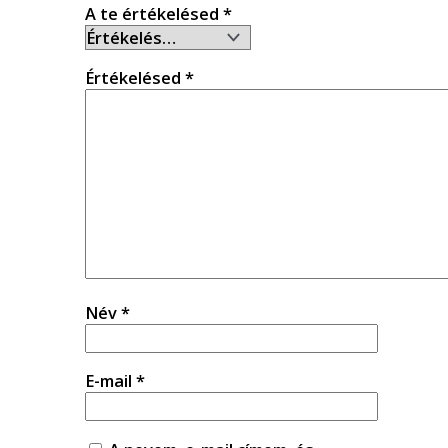
A te értékelésed
*
Értékelésed
*
Név
*
E-mail
*