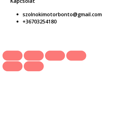
Kapcsolat
szolnokimotorbonto@gmail.com
+36703254180