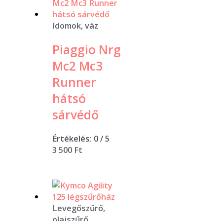
Idomok, váz
Piaggio Nrg
Mc2 Mc3
Runner
hátsó
sárvédő
Értékelés:
0
/ 5
3 500
Ft
Levegőszűrő,
olajszűrő