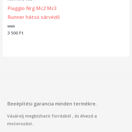
Piaggio Nrg Mc2 Mc3
Runner hátsó sárvédő
Értékelés:
3 500
Ft
0
/
5
Beeépítési garancia minden termékre.
Vásárolj megbízható forrásból , és élvezd a
motorozást.