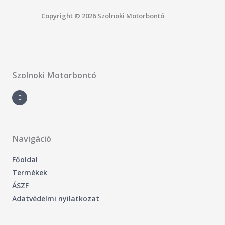
Copyright © 2026 Szolnoki Motorbontó
Szolnoki Motorbontó
F
a
c
e
b
o
o
k
-
Navigáció
f
Főoldal
Termékek
ÁSZF
Adatvédelmi nyilatkozat