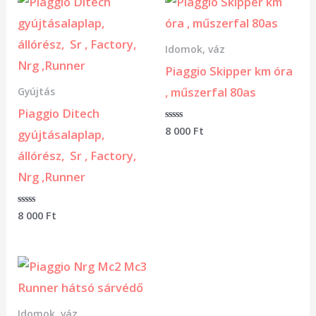
Idomok, váz
Piaggio Skipper km óra
, műszerfal 80as
Gyújtás
Piaggio Ditech
Értékelés:
8 000
Ft
gyújtásalaplap,
0
/
állórész, Sr , Factory,
5
Nrg ,Runner
Értékelés:
8 000
Ft
0
/
5
Idomok, váz