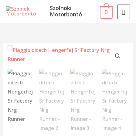
Skip
MA
Szolnoki
0
to
Motorbontó
ME
content
Piaggio
ditech
Hengerfej
Sr
Factory
Nrg
Runner
mennyiség