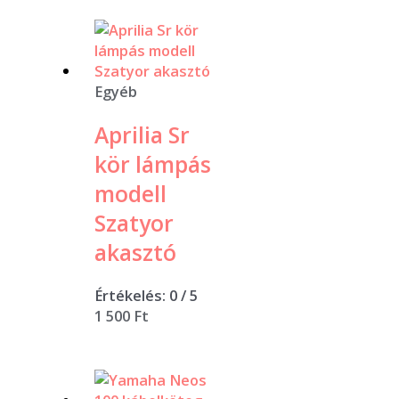
Egyéb
Aprilia Sr
kör lámpás
modell
Szatyor
akasztó
Értékelés:
0
/ 5
1 500
Ft