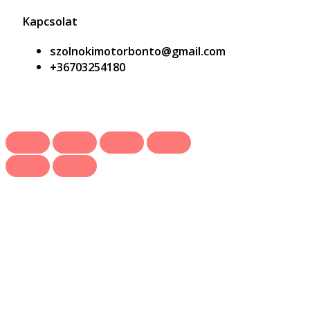
Kapcsolat
szolnokimotorbonto@gmail.com
+36703254180