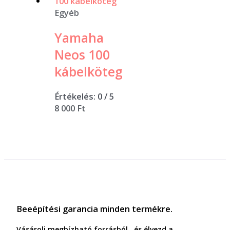
Egyéb
Yamaha
Neos 100
kábelköteg
Értékelés:
0
/ 5
8 000
Ft
Beeépítési garancia minden termékre.
Vásárolj megbízható forrásból , és élvezd a