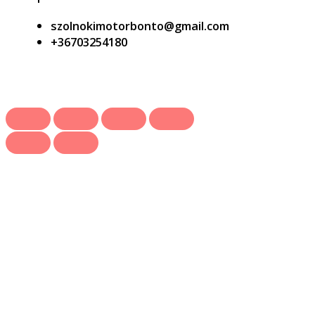
szolnokimotorbonto@gmail.com
+36703254180