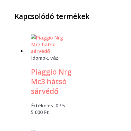
Kapcsolódó termékek
Idomok, váz
Piaggio Nrg
Mc3 hátsó
sárvédő
Értékelés:
0
/ 5
5 000
Ft