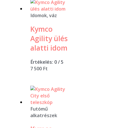
Idomok, váz
Kymco
Agility ülés
alatti idom
Értékelés:
0
/ 5
7 500
Ft
Futómű
alkatrészek