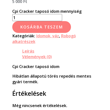
5 000
Ft
Cpi Cracker taposó idom mennyiség
KOSÁRBA TESZEM
Kategóriák:
Idomok, váz
,
Robogó
alkatrészek
Leírás
Vélemények (0)
Cpi Cracker taposó idom
Hibátlan állapotú törés repedés mentes
gyári termék.
Értékelések
Még nincsenek értékelések.