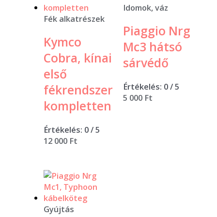
Idomok, váz
Fék alkatrészek
Piaggio Nrg
Kymco
Mc3 hátsó
Cobra, kínai
sárvédő
első
Értékelés:
0
/ 5
fékrendszer
5 000
Ft
kompletten
Értékelés:
0
/ 5
12 000
Ft
Gyújtás