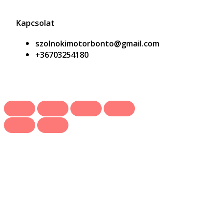
Kapcsolat
szolnokimotorbonto@gmail.com
+36703254180