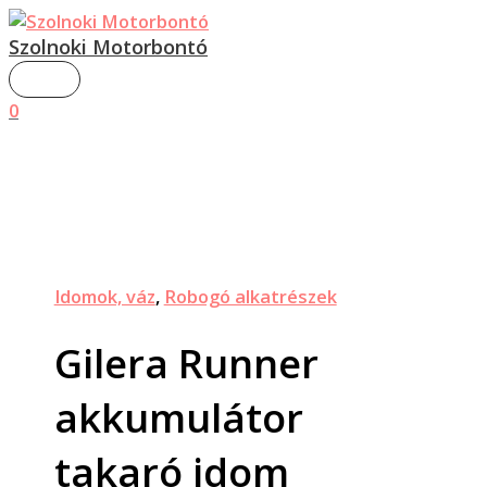
MAIN
Skip
Gilera
MENU
to
Runner
Szolnoki Motorbontó
content
akkumulátor
takaró
0
idom
mennyiség
Idomok, váz
,
Robogó alkatrészek
Gilera Runner
akkumulátor
takaró idom