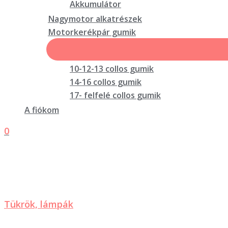
Akkumulátor
Nagymotor alkatrészek
Motorkerékpár gumik
10-12-13 collos gumik
14-16 collos gumik
17- felfelé collos gumik
A fiókom
0
Tükrök, lámpák