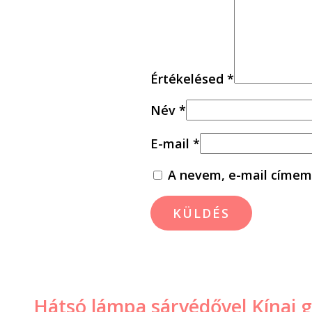
Értékelésed
*
Név
*
E-mail
*
A nevem, e-mail címem
Hátsó lámpa sárvédővel Kínai 