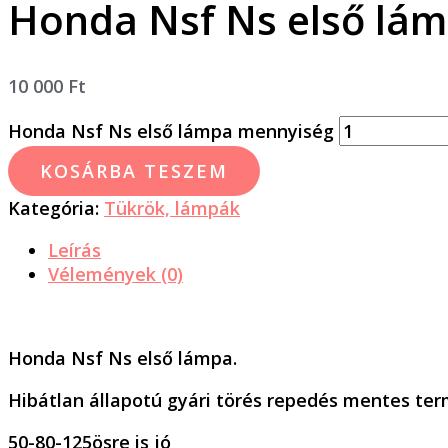
Honda Nsf Ns első lá
10 000
Ft
Honda Nsf Ns első lámpa mennyiség
KOSÁRBA TESZEM
Kategória:
Tükrök, lámpák
Leírás
Vélemények (0)
Honda Nsf Ns első lámpa.
Hibátlan állapotú gyári törés repedés mentes ter
50-80-125ösre is jó