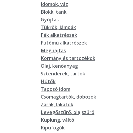
Idomok, váz
Blokk, tank
Gyújtás
Tükrök, lámpák
Fék alkatrészek
Futómű alkatrészek
Meghajtás
Kormány és tartozékok
Olaj, kenőanyag
Sztenderek, tartók
Hűtők
Taposó idom
Csomagtartók, dobozok
Zárak, lakatok
Levegőszűrő, olajszűrő
Kuplung, váltó
Kipufogók