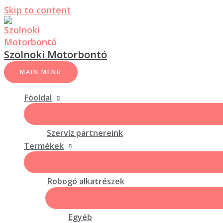
Skip to content
Szolnoki Motorbontó
MAIN MENU
Föoldal
Szervíz partnereink
Termékek
Robogó alkatrészek
Egyéb