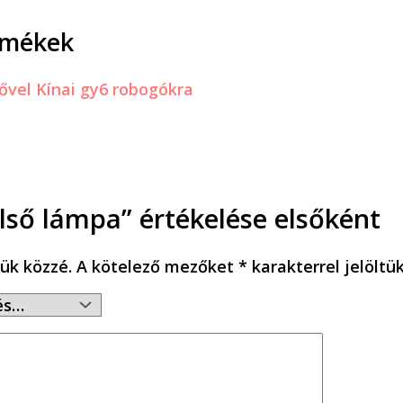
rmékek
lső lámpa” értékelése elsőként
ük közzé.
A kötelező mezőket
*
karakterrel jelöltü