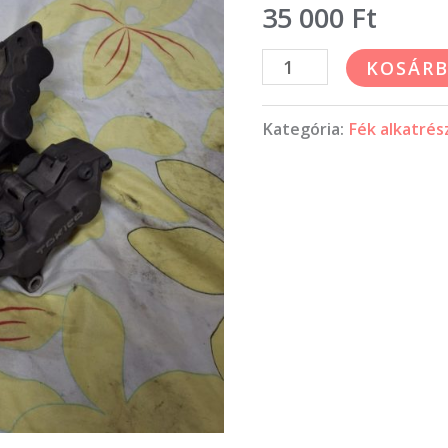
fém
35 000
Ft
fékcsővel
KOSÁRB
mennyiség
Kategória:
Fék alkatrés