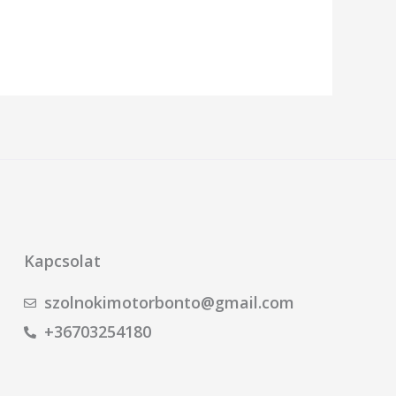
Kapcsolat
szolnokimotorbonto@gmail.com
+36703254180