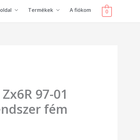
oldal
Termékek
A fiókom
0
 Zx6R 97-01
endszer fém