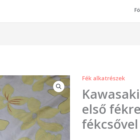
Fö
Fék alkatrészek
Kawasaki
Kawasaki
Zx6R
97-
első fékr
01
fékcsővel
első
fékrendszer