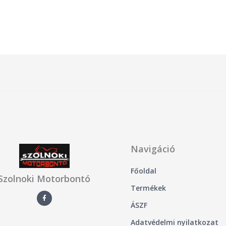
Navigáció
Főoldal
Szolnoki Motorbontó
Termékek
F
a
c
ÁSZF
e
b
Adatvédelmi nyilatkozat
o