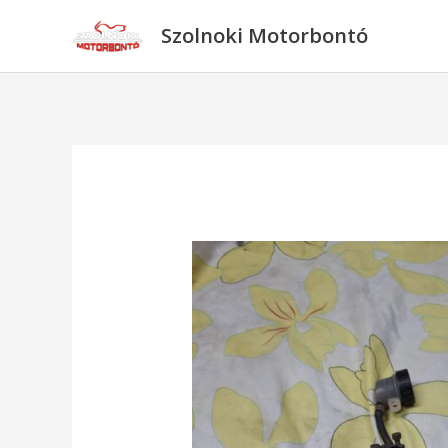
Skip
Szolnoki Motorbontó
to
content