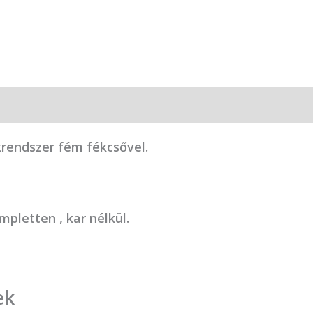
krendszer fém fékcsővel.
pletten , kar nélkül.
ek