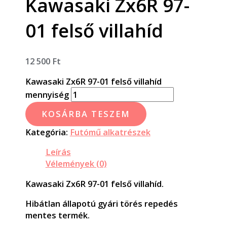
Kawasaki Zx6R 97-
01 felső villahíd
12 500
Ft
Kawasaki Zx6R 97-01 felső villahíd
mennyiség
KOSÁRBA TESZEM
Kategória:
Futómű alkatrészek
Leírás
Vélemények (0)
Kawasaki Zx6R 97-01 felső villahíd.
Hibátlan állapotú gyári törés repedés
mentes termék.