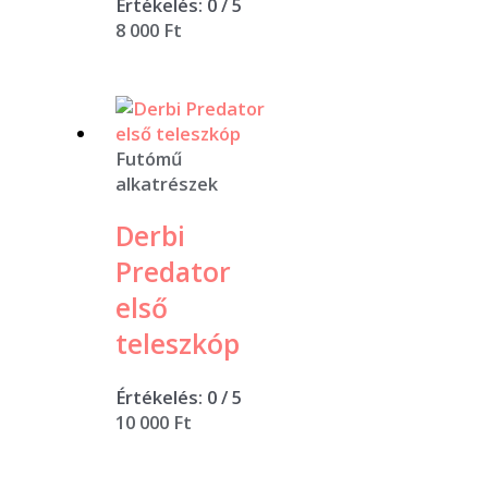
Értékelés:
0
/ 5
8 000
Ft
Futómű
alkatrészek
Derbi
Predator
első
teleszkóp
Értékelés:
0
/ 5
10 000
Ft