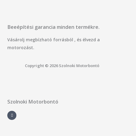
Beeépítési garancia minden termékre.
Vásárolj megbízható forrásból , és élvezd a
motorozást.
Copyright © 2026 Szolnoki Motorbontó
Szolnoki Motorbontó
F
a
c
e
b
o
o
k