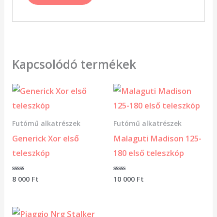
Kapcsolódó termékek
Futómű alkatrészek
Futómű alkatrészek
Generick Xor első
Malaguti Madison 125-
teleszkóp
180 első teleszkóp
Értékelés:
8 000
Ft
Értékelés:
10 000
Ft
0
0
/
/
5
5