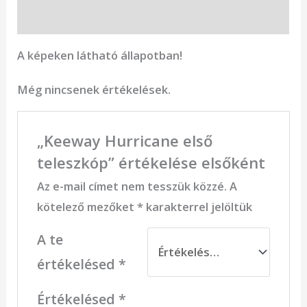
Vélemények (0)
A képeken látható állapotban!
Még nincsenek értékelések.
„Keeway Hurricane első
teleszkóp” értékelése elsőként
Az e-mail címet nem tesszük közzé.
A
kötelező mezőket
*
karakterrel jelöltük
A te
értékelésed
*
Értékelésed
*