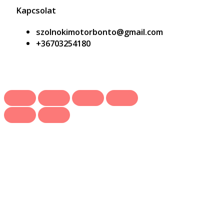
Kapcsolat
szolnokimotorbonto@gmail.com
+36703254180