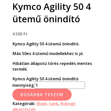
Kymco Agility 50 4
ütemű önindító
4 500
Ft
Kymco Agility 50 4 ütemű önindító.
Más 50es 4 ütemű modellekhez is jó.
Hibátlan állapotú törés repedés mentes
termék.
Kymco Agility 50 4 ütemű önindító
mennyiség
KOSÁRBA TESZEM
Kategóriák:
Blokk, tank
,
Robogó
alkatrészek