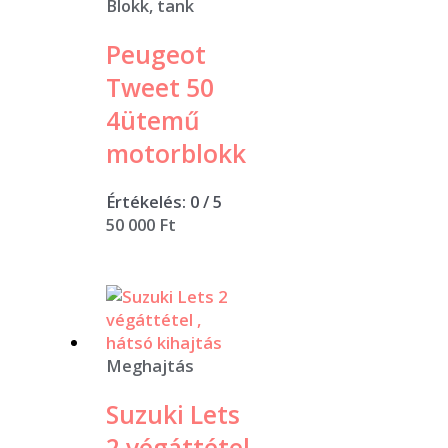
Blokk, tank
Peugeot
Tweet 50
4ütemű
motorblokk
Értékelés:
0
/ 5
50 000
Ft
Meghajtás
Suzuki Lets
2 végáttétel