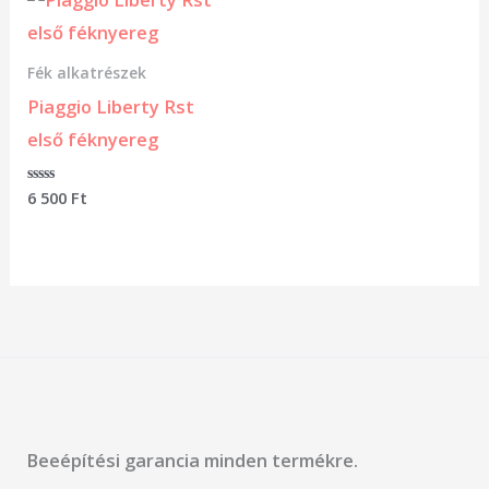
Fék alkatrészek
Piaggio Liberty Rst
első féknyereg
Értékelés:
6 500
Ft
0
/
5
Beeépítési garancia minden termékre.