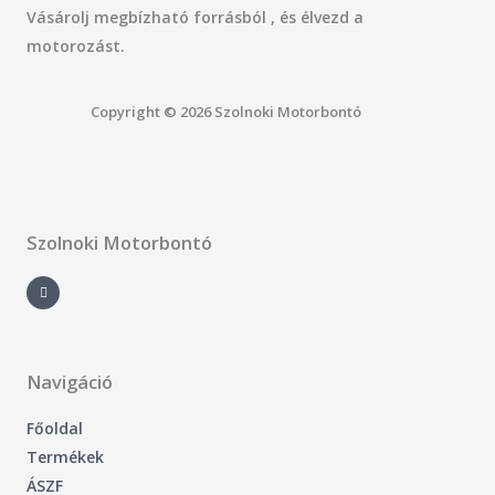
Vásárolj megbízható forrásból , és élvezd a
motorozást.
Copyright © 2026 Szolnoki Motorbontó
Szolnoki Motorbontó
F
a
c
e
b
o
o
k
-
Navigáció
f
Főoldal
Termékek
ÁSZF