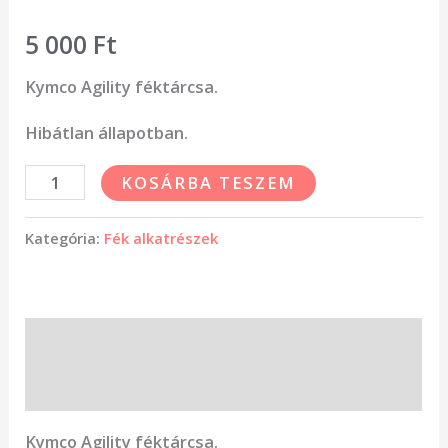
5 000
Ft
Kymco Agility féktárcsa.
Hibátlan állapotban.
KOSÁRBA TESZEM
Kategória:
Fék alkatrészek
Leírás
Vélemények (0)
Kymco Agility féktárcsa.