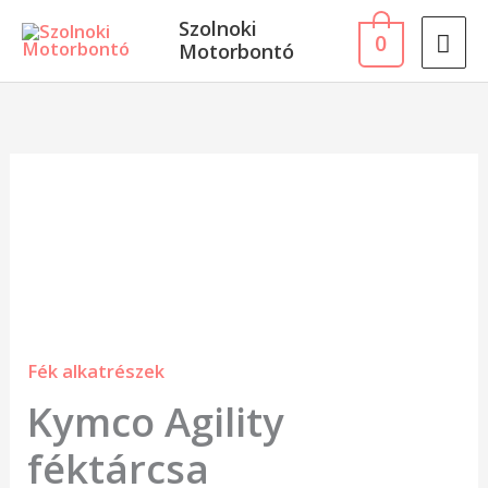
Skip
MA
Szolnoki
0
to
Motorbontó
ME
content
Kymco
Agility
féktárcsa
mennyiség
Fék alkatrészek
Kymco Agility
féktárcsa