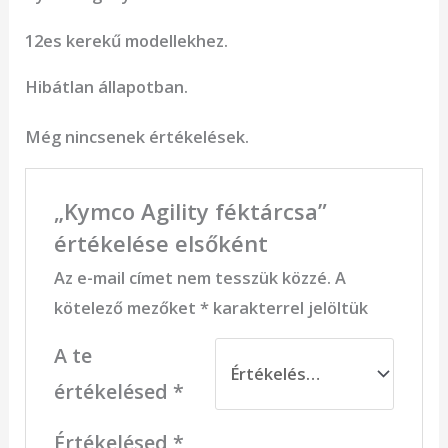
12es kerekű modellekhez.
Hibátlan állapotban.
Még nincsenek értékelések.
„Kymco Agility féktárcsa”
értékelése elsőként
Az e-mail címet nem tesszük közzé.
A
kötelező mezőket
*
karakterrel jelöltük
A te
értékelésed
*
Értékelésed
*