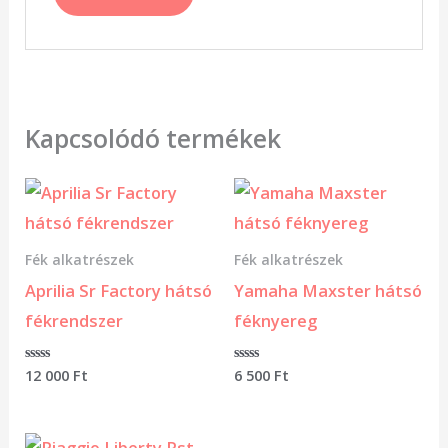
Kapcsolódó termékek
Fék alkatrészek
Fék alkatrészek
Aprilia Sr Factory hátsó
Yamaha Maxster hátsó
fékrendszer
féknyereg
Értékelés:
12 000
Ft
Értékelés:
6 500
Ft
0
0
/
/
5
5