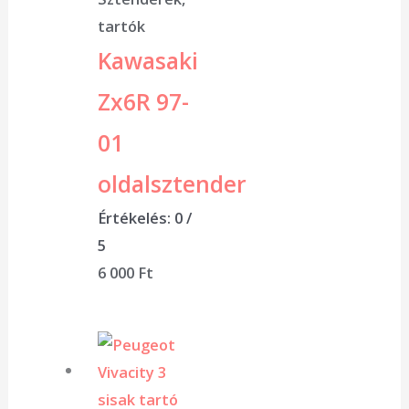
tartók
Kawasaki
Zx6R 97-
01
oldalsztender
Értékelés:
0
/
5
6 000
Ft