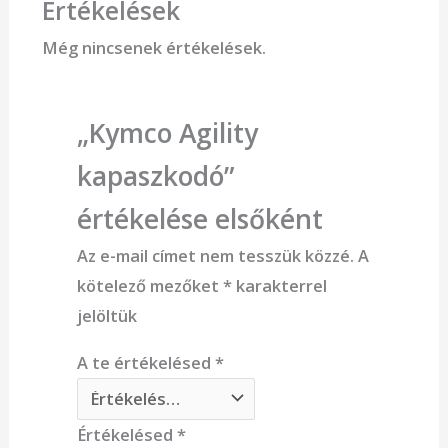
Értékelések
Még nincsenek értékelések.
„Kymco Agility
kapaszkodó”
értékelése elsőként
Az e-mail címet nem tesszük közzé.
A
kötelező mezőket
*
karakterrel
jelöltük
A te értékelésed
*
Értékelésed
*