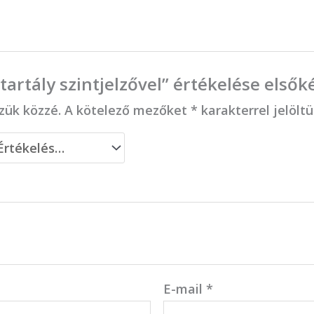
jtartály szintjelzővel” értékelése elsők
zük közzé.
A kötelező mezőket
*
karakterrel jelölt
E-mail
*