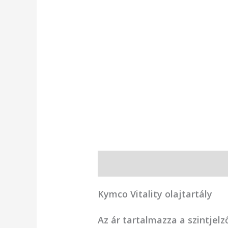
Leírás
Vélemények (0)
Kymco Vitality olajtartály
Az ár tartalmazza a szintjelző