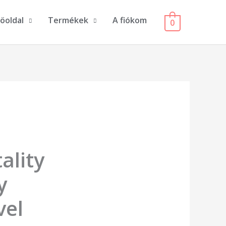
öoldal
Termékek
A fiókom
0
ality
y
vel