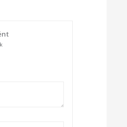
ént
ük