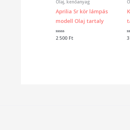
Olaj, kenőanyag
O
Aprilia Sr kör lámpás
K
modell Olaj tartaly
t
Értékelés:
2 500
Ft
É
3
0
0
/
/
5
5