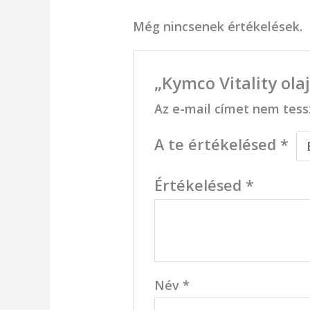
Még nincsenek értékelések.
„Kymco Vitality ola
Az e-mail címet nem tess
A te értékelésed
*
Értékelésed
*
Név
*