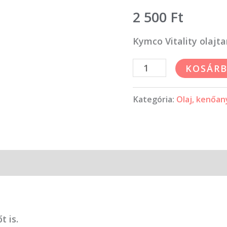
2 500
Ft
Kymco Vitality olajta
KOSÁRB
Kategória:
Olaj, kenőa
t is.