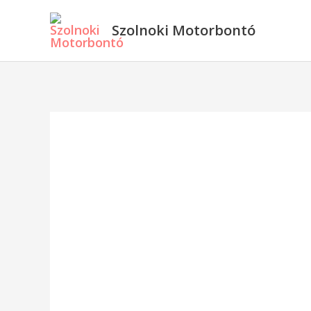
Skip
Szolnoki Motorbontó
to
content