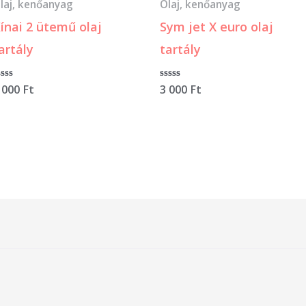
laj, kenőanyag
Olaj, kenőanyag
ínai 2 ütemű olaj
Sym jet X euro olaj
artály
tartály
rtékelés:
 000
Ft
Értékelés:
3 000
Ft
0
/
5