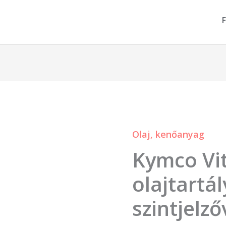
F
Olaj, kenőanyag
Kymco
Kymco Vit
Vitality
olajtartály
olajtartál
szintjelzővel
szintjelző
mennyiség