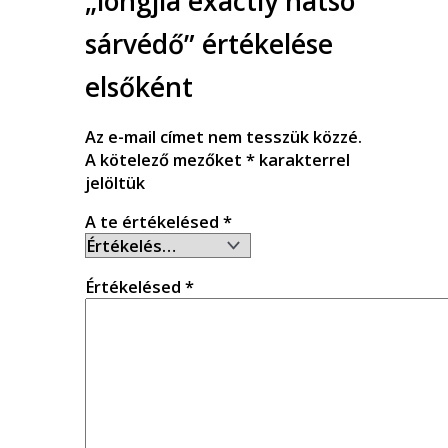
„longjia exactly hátsó
sárvédő” értékelése
elsőként
Az e-mail címet nem tesszük közzé.
A kötelező mezőket
*
karakterrel
jelöltük
A te értékelésed
*
Értékelésed
*