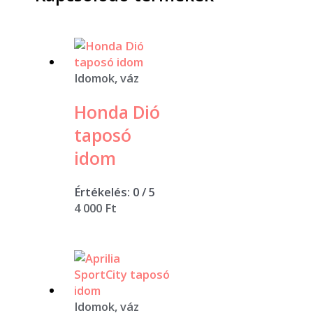
Idomok, váz
Honda Dió
taposó
idom
Értékelés:
0
/ 5
4 000
Ft
Idomok, váz