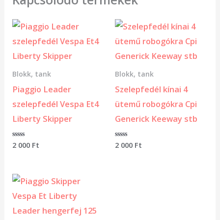
Blokk, tank
Blokk, tank
Piaggio Leader
Szelepfedél kínai 4
szelepfedél Vespa Et4
ütemű robogókra Cpi
Liberty Skipper
Generick Keeway stb
Értékelés:
2 000
Ft
Értékelés:
2 000
Ft
0
0
/
/
5
5