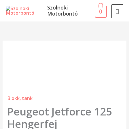
Skip
MA
Szolnoki
0
to
Motorbontó
ME
content
Peugeot
Jetforce
125
Hengerfej
mennyiség
Blokk, tank
Peugeot Jetforce 125
Hengerfej