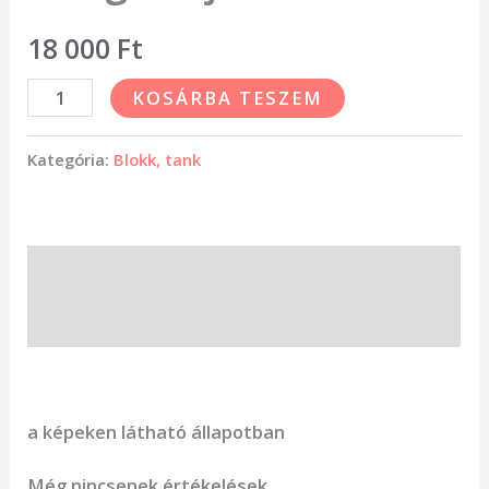
18 000
Ft
KOSÁRBA TESZEM
Kategória:
Blokk, tank
Leírás
Vélemények (0)
a képeken látható állapotban
Még nincsenek értékelések.