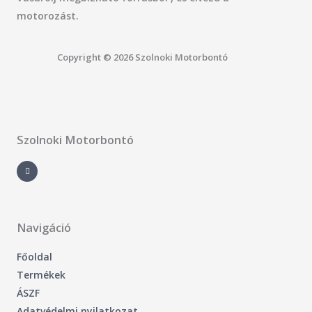
motorozást.
Copyright © 2026 Szolnoki Motorbontó
Szolnoki Motorbontó
F
a
c
e
b
o
o
k
-
Navigáció
f
Főoldal
Termékek
ÁSZF
Adatvédelmi nyilatkozat