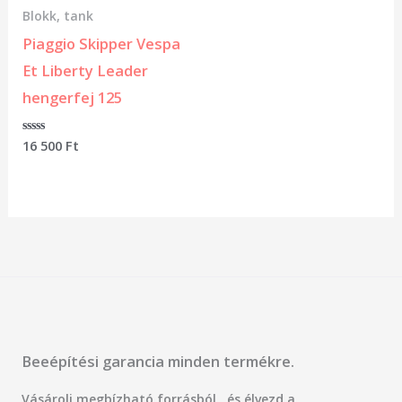
Blokk, tank
Piaggio Skipper Vespa
Et Liberty Leader
hengerfej 125
Értékelés:
16 500
Ft
0
/
5
Beeépítési garancia minden termékre.
Vásárolj megbízható forrásból , és élvezd a