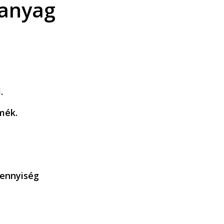
manyag
.
mék.
mennyiség