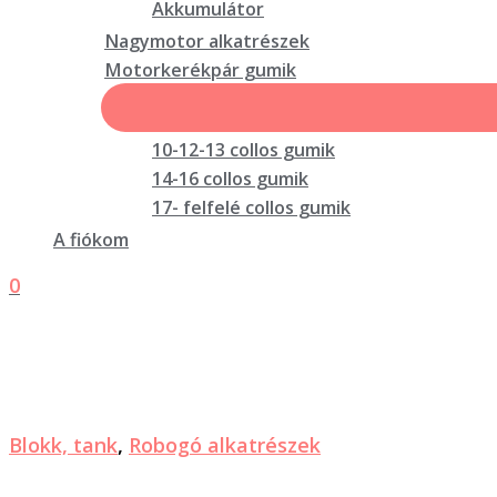
Akkumulátor
Nagymotor alkatrészek
Motorkerékpár gumik
10-12-13 collos gumik
14-16 collos gumik
17- felfelé collos gumik
A fiókom
0
Blokk, tank
,
Robogó alkatrészek