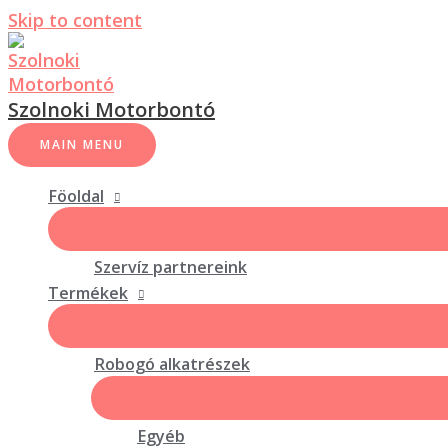
Skip to content
Szolnoki Motorbontó
MAIN MENU
Föoldal
Szervíz partnereink
Termékek
Robogó alkatrészek
Egyéb