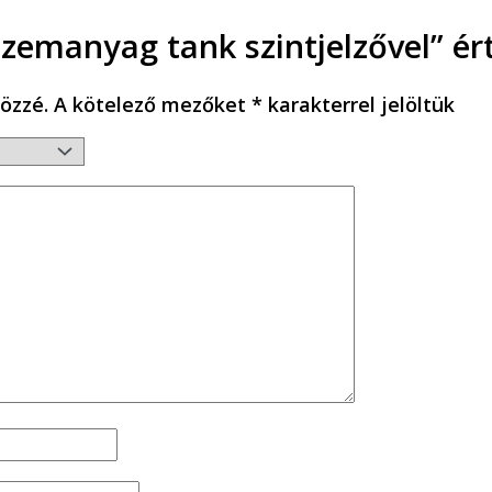
üzemanyag tank szintjelzővel” ér
özzé.
A kötelező mezőket
*
karakterrel jelöltük