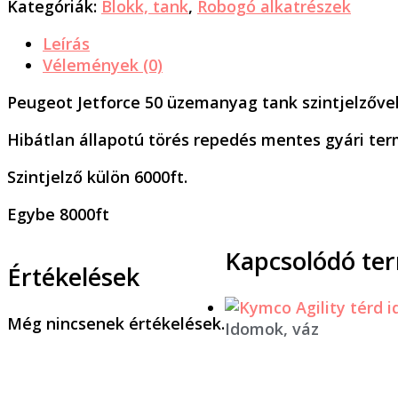
Kategóriák:
Blokk, tank
,
Robogó alkatrészek
Leírás
Vélemények (0)
Peugeot Jetforce 50 üzemanyag tank szintjelzővel
Hibátlan állapotú törés repedés mentes gyári ter
Szintjelző külön 6000ft.
Egybe 8000ft
Kapcsolódó te
Értékelések
Még nincsenek értékelések.
Idomok, váz