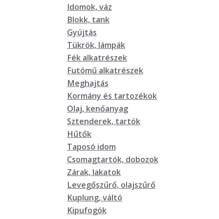
Idomok, váz
Blokk, tank
Gyújtás
Tükrök, lámpák
Fék alkatrészek
Futómű alkatrészek
Meghajtás
Kormány és tartozékok
Olaj, kenőanyag
Sztenderek, tartók
Hűtők
Taposó idom
Csomagtartók, dobozok
Zárak, lakatok
Levegőszűrő, olajszűrő
Kuplung, váltó
Kipufogók