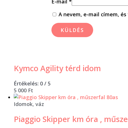
E-mail
*
A nevem, e-mail címem, é
Kymco Agility térd idom
Értékelés:
0
/ 5
5 000
Ft
Idomok, váz
Piaggio Skipper km óra , műsze