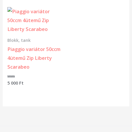
5
Blokk, tank
Piaggio variátor 50ccm
4ütemű Zip Liberty
Scarabeo
Értékelés:
5 000
Ft
0
/
5