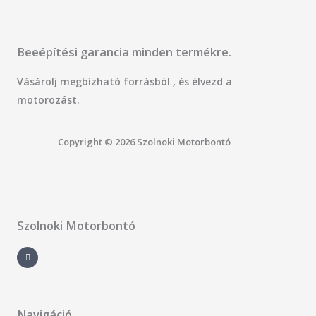
Beeépítési garancia minden termékre.
Vásárolj megbízható forrásból , és élvezd a
motorozást.
Copyright © 2026 Szolnoki Motorbontó
Szolnoki Motorbontó
F
a
c
e
b
o
o
k
-
Navigáció