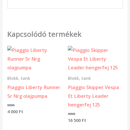
Kapcsolódó termékek
Blokk, tank
Blokk, tank
Piaggio Liberty Runner
Piaggio Skipper Vespa
Sr Nrg olajpumpa
Et Liberty Leader
hengerfej 125
Értékelés:
4 000
Ft
0
/
Értékelés:
16 500
Ft
5
0
/