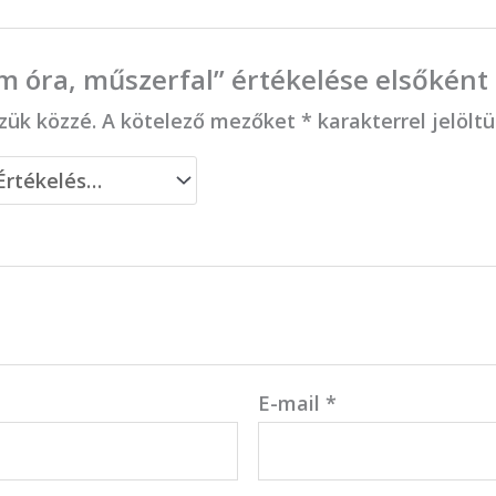
m óra, műszerfal” értékelése elsőként
zük közzé.
A kötelező mezőket
*
karakterrel jelölt
E-mail
*