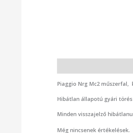
Leírás
Vélemények (0)
Piaggio Nrg Mc2 műszerfal, 
Hibátlan állapotú gyári töré
Minden visszajelző hibátlan
Még nincsenek értékelések.