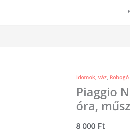
F
Idomok, váz
,
Robogó 
Piaggio
Piaggio 
Nrg
Mc2
óra, műsz
km
óra,
8 000
Ft
műszerfal