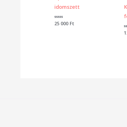
idomszett
K
f
Értékelés:
25 000
Ft
0
/
É
1
5
0
/
5