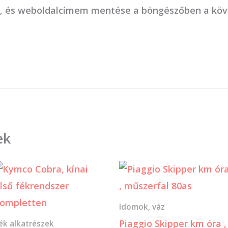
, és weboldalcímem mentése a böngészőben a kö
ek
Idomok, váz
Piaggio Skipper km óra ,
ék alkatrészek