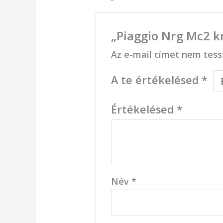
„Piaggio Nrg Mc2 k
Az e-mail címet nem tess
A te értékelésed
*
Értékelésed
*
Név
*