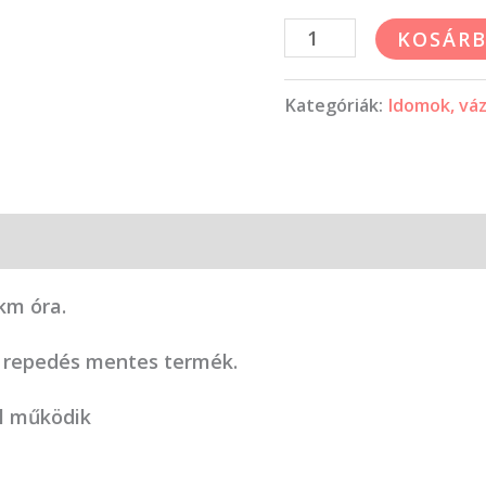
mennyiség
KOSÁRB
Kategóriák:
Idomok, vá
km óra.
s repedés mentes termék.
ul működik