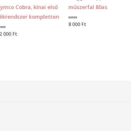
ymco Cobra, kínai első
műszerfal 80as
ékrendszer kompletten
Értékelés:
8 000
Ft
0
/
rtékelés:
2 000
Ft
5