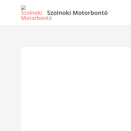
Skip
Szolnoki Motorbontó
to
content