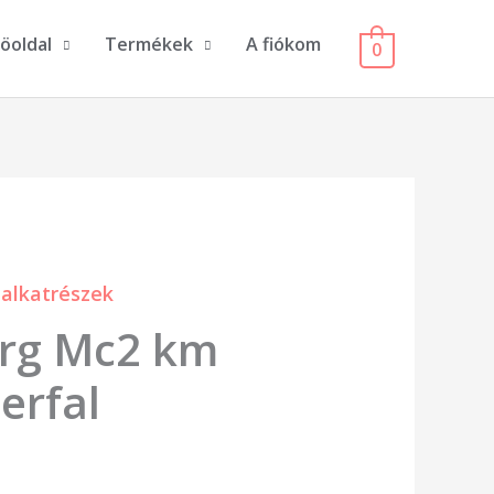
öoldal
Termékek
A fiókom
0
alkatrészek
Nrg Mc2 km
erfal