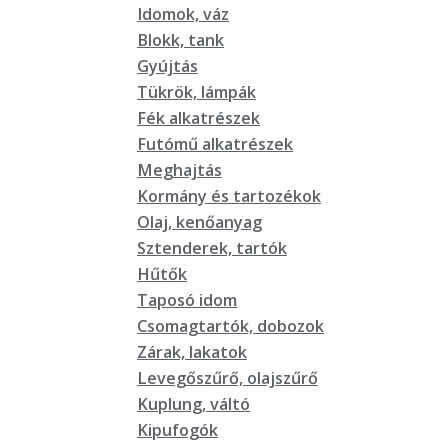
Idomok, váz
Blokk, tank
Gyújtás
Tükrök, lámpák
Fék alkatrészek
Futómű alkatrészek
Meghajtás
Kormány és tartozékok
Olaj, kenőanyag
Sztenderek, tartók
Hűtők
Taposó idom
Csomagtartók, dobozok
Zárak, lakatok
Levegőszűrő, olajszűrő
Kuplung, váltó
Kipufogók