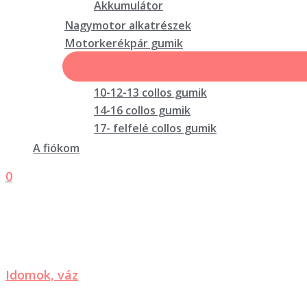
Akkumulátor
Nagymotor alkatrészek
Motorkerékpár gumik
10-12-13 collos gumik
14-16 collos gumik
17- felfelé collos gumik
A fiókom
0
Idomok, váz