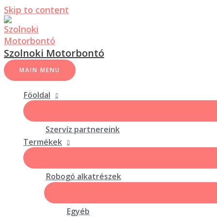
Skip to content
Szolnoki Motorbontó
MAIN MENU
Föoldal
Szervíz partnereink
Termékek
Robogó alkatrészek
Egyéb