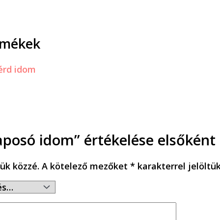
rmékek
aposó idom” értékelése elsőként
ük közzé.
A kötelező mezőket
*
karakterrel jelöltü