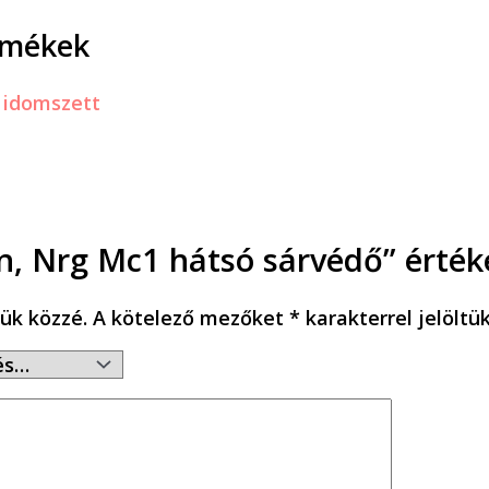
rmékek
n, Nrg Mc1 hátsó sárvédő” érték
ük közzé.
A kötelező mezőket
*
karakterrel jelöltü