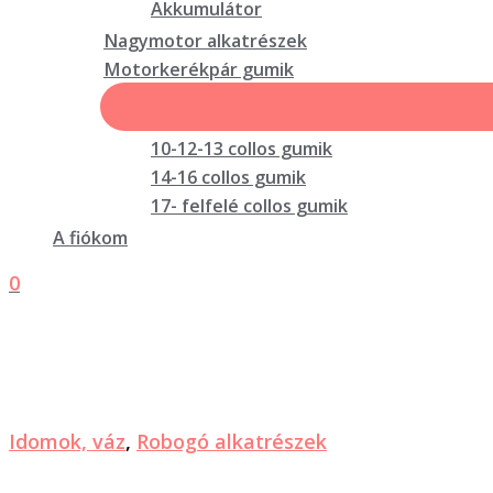
Akkumulátor
Nagymotor alkatrészek
Motorkerékpár gumik
10-12-13 collos gumik
14-16 collos gumik
17- felfelé collos gumik
A fiókom
0
Idomok, váz
,
Robogó alkatrészek