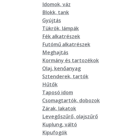
Idomok, váz
Blokk, tank
Gyújtás
Tükrök, lámpák
Fék alkatrészek
Futómű alkatrészek
Meghajtás
Kormány és tartozékok
Olaj, kenőanyag
Sztenderek, tartók
Hűtők
Taposó idom
Csomagtartók, dobozok
Zárak, lakatok
Levegőszűrő, olajszűrő
Kuplung, váltó
Kipufogók