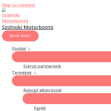
Skip to content
Szolnoki Motorbontó
MAIN MENU
Föoldal
Szervíz partnereink
Termékek
Robogó alkatrészek
Egyéb