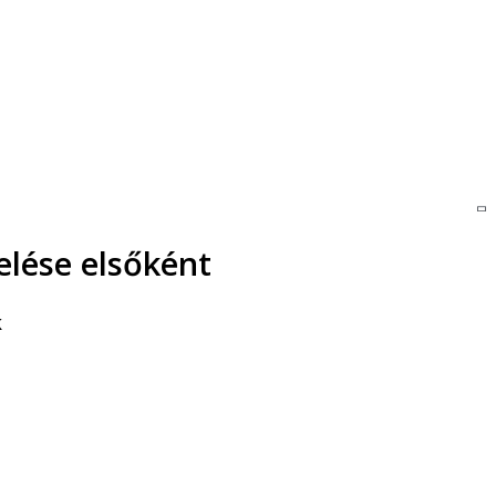
elése elsőként
k