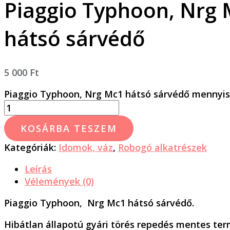
Piaggio Typhoon, Nrg
hátsó sárvédő
5 000
Ft
Piaggio Typhoon, Nrg Mc1 hátsó sárvédő mennyi
KOSÁRBA TESZEM
Kategóriák:
Idomok, váz
,
Robogó alkatrészek
Leírás
Vélemények (0)
Piaggio Typhoon, Nrg Mc1 hátsó sárvédő.
Hibátlan állapotú gyári törés repedés mentes ter