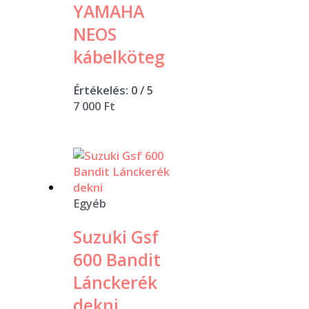
YAMAHA
NEOS
kábelköteg
Értékelés:
0
/ 5
7 000
Ft
Egyéb
Suzuki Gsf
600 Bandit
Lánckerék
dekni