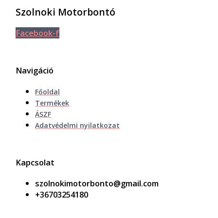
Szolnoki Motorbontó
Facebook-f
Navigáció
Főoldal
Termékek
ÁSZF
Adatvédelmi nyilatkozat
Kapcsolat
szolnokimotorbonto@gmail.com
+36703254180