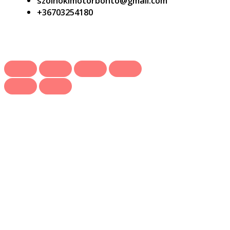
szolnokimotorbonto@gmail.com
+36703254180