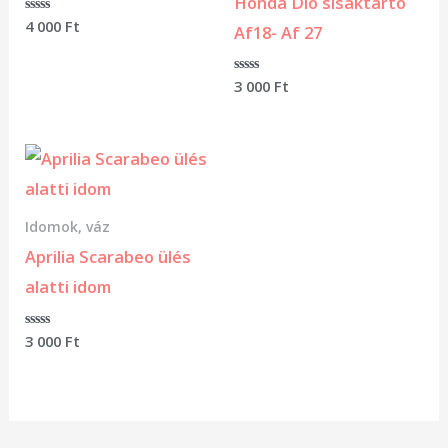
Honda Dió sisaktartó
Értékelés:
4 000
Ft
Af18- Af 27
0
/
5
Értékelés:
3 000
Ft
0
/
5
Idomok, váz
Aprilia Scarabeo ülés
alatti idom
Értékelés:
3 000
Ft
0
/
5