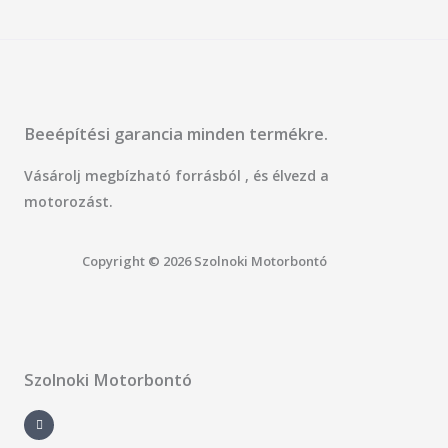
Beeépítési garancia minden termékre.
Vásárolj megbízható forrásból , és élvezd a
motorozást.
Copyright © 2026 Szolnoki Motorbontó
Szolnoki Motorbontó
F
a
c
e