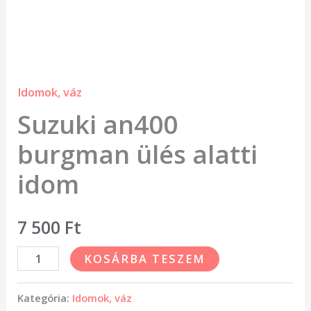
Idomok, váz
Suzuki an400
burgman ülés alatti
idom
7 500
Ft
KOSÁRBA TESZEM
Kategória:
Idomok, váz