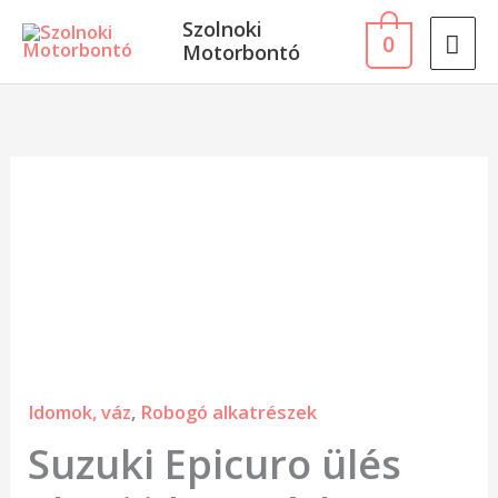
Skip
MA
Szolnoki
0
to
Motorbontó
ME
content
Suzuki
Epicuro
ülés
alatti
idom
párban
mennyiség
Idomok, váz
,
Robogó alkatrészek
Suzuki Epicuro ülés