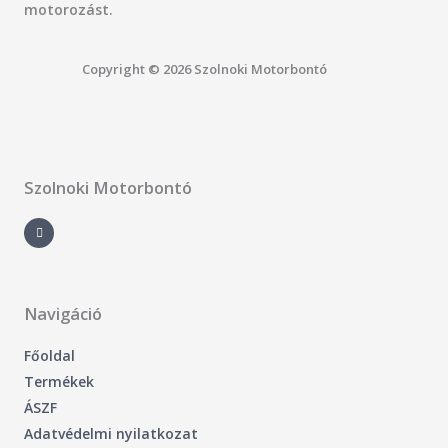
motorozást.
Copyright © 2026 Szolnoki Motorbontó
Szolnoki Motorbontó
F
a
c
e
b
o
o
k
-
Navigáció
f
Főoldal
Termékek
ÁSZF
Adatvédelmi nyilatkozat