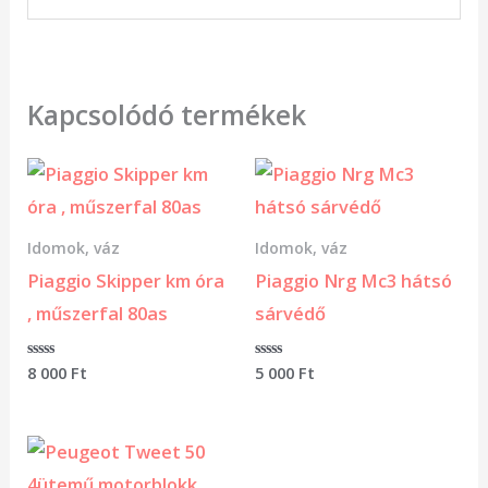
Kapcsolódó termékek
Idomok, váz
Idomok, váz
Piaggio Skipper km óra
Piaggio Nrg Mc3 hátsó
, műszerfal 80as
sárvédő
Értékelés:
8 000
Ft
Értékelés:
5 000
Ft
0
0
/
/
5
5