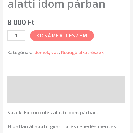
alatti idom párban
8 000
Ft
KOSÁRBA TESZEM
Kategóriák:
Idomok, váz
,
Robogó alkatrészek
Leírás
Vélemények (0)
Suzuki Epicuro ülés alatti idom párban.
Hibátlan állapotú gyári törés repedés mentes