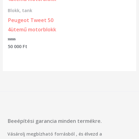
Blokk, tank
Peugeot Tweet 50
4ütemű motorblokk
Értékelés:
50 000
Ft
0
/
5
Beeépítési garancia minden termékre.
Vásárolj megbízható forrásból , és élvezd a