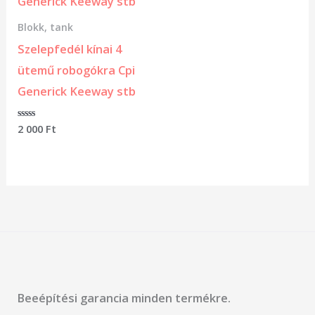
Blokk, tank
Szelepfedél kínai 4
ütemű robogókra Cpi
Generick Keeway stb
Értékelés:
2 000
Ft
0
/
5
Beeépítési garancia minden termékre.