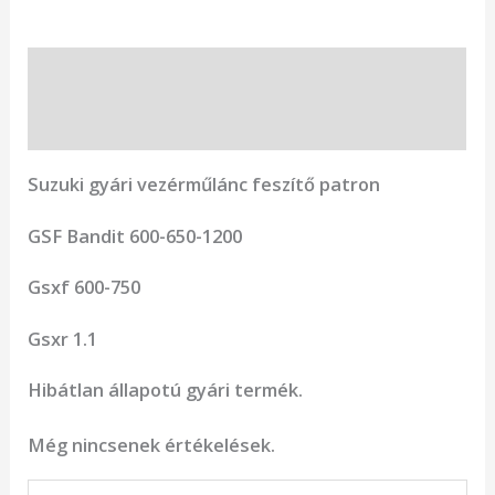
Leírás
Vélemények (0)
Suzuki gyári vezérműlánc feszítő patron
GSF Bandit 600-650-1200
Gsxf 600-750
Gsxr 1.1
Hibátlan állapotú gyári termék.
Még nincsenek értékelések.