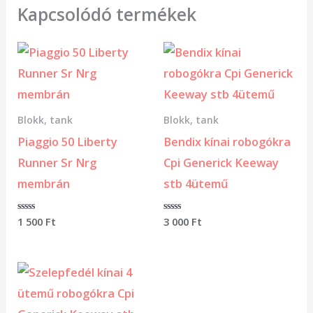
Kapcsolódó termékek
Blokk, tank
Blokk, tank
Piaggio 50 Liberty
Bendix kínai robogókra
Runner Sr Nrg
Cpi Generick Keeway
membrán
stb 4ütemű
Értékelés:
1 500
Ft
Értékelés:
3 000
Ft
0
0
/
/
5
5