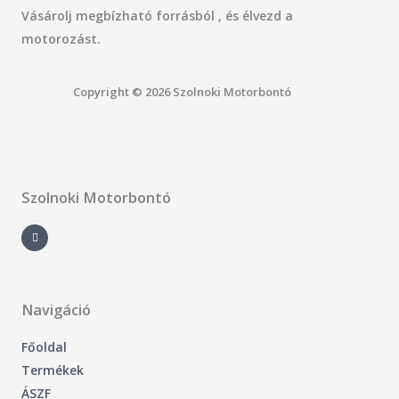
Vásárolj megbízható forrásból , és élvezd a
motorozást.
Copyright © 2026 Szolnoki Motorbontó
Szolnoki Motorbontó
F
a
c
e
b
o
o
k
-
Navigáció
f
Főoldal
Termékek
ÁSZF