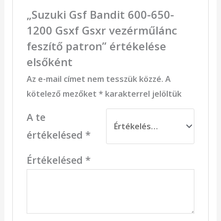
„Suzuki Gsf Bandit 600-650-
1200 Gsxf Gsxr vezérműlánc
feszítő patron” értékelése
elsőként
Az e-mail címet nem tesszük közzé.
A
kötelező mezőket
*
karakterrel jelöltük
A te
értékelésed
*
Értékelésed
*