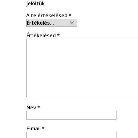
jelöltük
A te értékelésed
*
Értékelésed
*
Név
*
E-mail
*