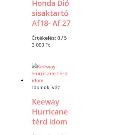
Honda Dió
sisaktartó
Af18- Af 27
Értékelés:
0
/ 5
3 000
Ft
Idomok, váz
Keeway
Hurricane
térd idom