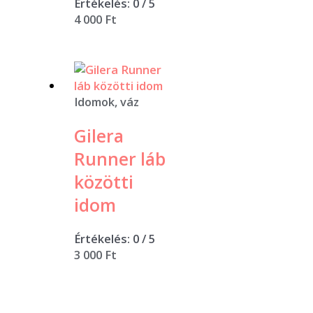
Értékelés:
0
/ 5
4 000
Ft
Idomok, váz
Gilera
Runner láb
közötti
idom
Értékelés:
0
/ 5
3 000
Ft