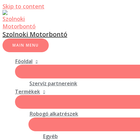
Skip to content
Szolnoki Motorbontó
MAIN MENU
Föoldal
Szervíz partnereink
Termékek
Robogó alkatrészek
Egyéb