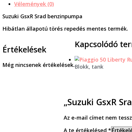
Vélemények (0)
Suzuki GsxR Srad benzinpumpa
Hibátlan állapotú törés repedés mentes termék.
Kapcsolódó te
Értékelések
Még nincsenek értékelések.
Blokk, tank
„Suzuki GsxR Sr
Az e-mail címet nem tessz
A te értékelésed
*