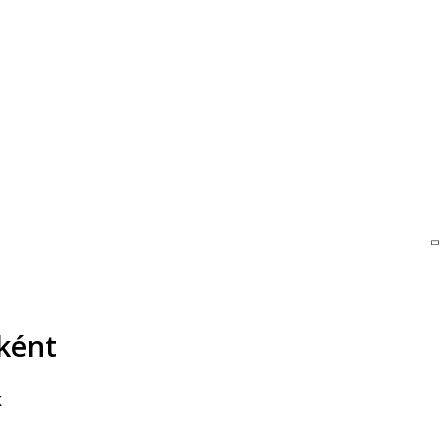
ként
k