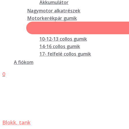
Akkumulátor
Nagymotor alkatrészek
Motorkerékpár gumik
10-12-13 collos gumik
14-16 collos gumik
17- felfelé collos gumik
A fiókom
0
Blokk, tank