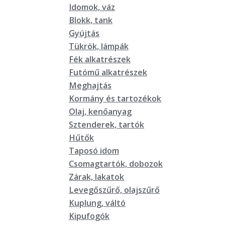
Idomok, váz
Blokk, tank
Gyújtás
Tükrök, lámpák
Fék alkatrészek
Futómű alkatrészek
Meghajtás
Kormány és tartozékok
Olaj, kenőanyag
Sztenderek, tartók
Hűtők
Taposó idom
Csomagtartók, dobozok
Zárak, lakatok
Levegőszűrő, olajszűrő
Kuplung, váltó
Kipufogók