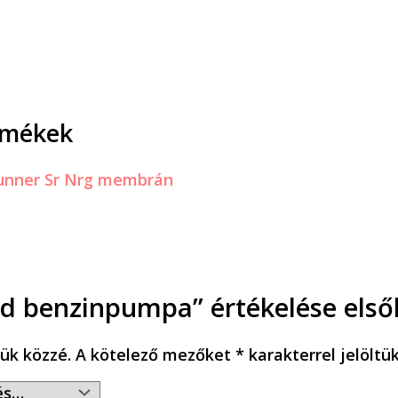
rmékek
ad benzinpumpa” értékelése első
ük közzé.
A kötelező mezőket
*
karakterrel jelöltü