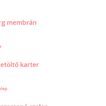
 Nrg membrán
betöltő karter