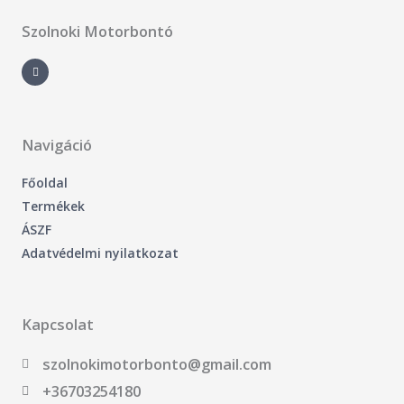
Szolnoki Motorbontó
F
a
c
e
b
o
o
k
-
Navigáció
f
Főoldal
Termékek
ÁSZF
Adatvédelmi nyilatkozat
Kapcsolat
szolnokimotorbonto@gmail.com
+36703254180