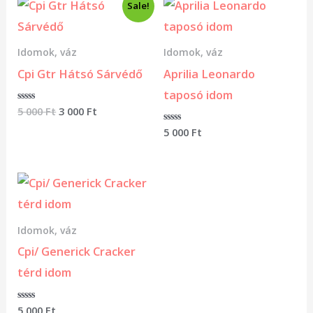
Original
Current
Sale!
price
price
was:
is:
5
3
Idomok, váz
Idomok, váz
000 Ft.
000 Ft.
Cpi Gtr Hátsó Sárvédő
Aprilia Leonardo
taposó idom
Értékelés:
5 000
Ft
3 000
Ft
0
/
Értékelés:
5 000
Ft
5
0
/
5
Idomok, váz
Cpi/ Generick Cracker
térd idom
Értékelés:
5 000
Ft