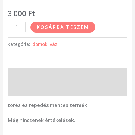
3 000
Ft
KOSÁRBA TESZEM
Kategória:
Idomok, váz
Leírás
Vélemények (0)
törés és repedés mentes termék
Még nincsenek értékelések.