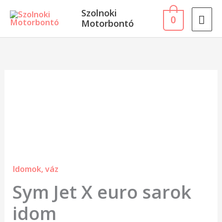
Skip
MA
Szolnoki
0
to
Motorbontó
ME
content
Sym
Jet
X
euro
sarok
idom
Idomok, váz
mennyiség
Sym Jet X euro sarok
idom