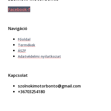
Facebook-f
Navigáció
Főoldal
Termékek
ÁSZF
Adatvédelmi nyilatkozat
Kapcsolat
szolnokimotorbonto@gmail.com
+36703254180