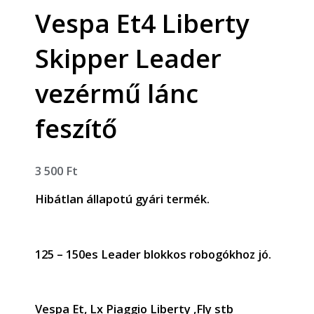
Vespa Et4 Liberty
Skipper Leader
vezérmű lánc
feszítő
3 500
Ft
Hibátlan állapotú gyári termék.
125 – 150es Leader blokkos robogókhoz jó.
Vespa Et, Lx Piaggio Liberty ,Fly stb