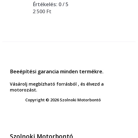
Értékelés:
0
/ 5
2 500
Ft
Beeépítési garancia minden termékre.
Vásárolj megbízható forrásból , és élvezd a
motorozást.
Copyright © 2026 Szolnoki Motorbontó
Szolnoki Motorbontó