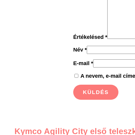
Értékelésed
*
Név
*
E-mail
*
A nevem, e-mail cím
Kymco Agility City első telesz