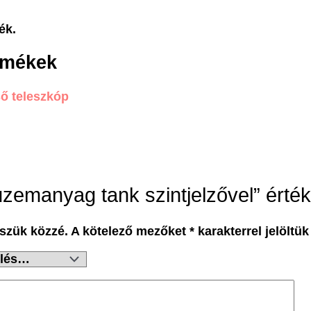
ék.
rmékek
zemanyag tank szintjelzővel” érték
szük közzé.
A kötelező mezőket
*
karakterrel jelöltük