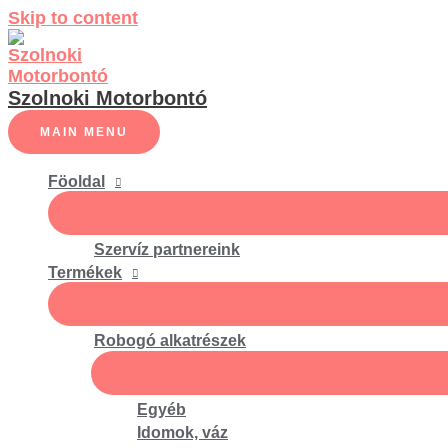
Skip to content
Szolnoki Motorbontó
MAIN MENU
Föoldal
Szervíz partnereink
Termékek
Robogó alkatrészek
Egyéb
Idomok, váz