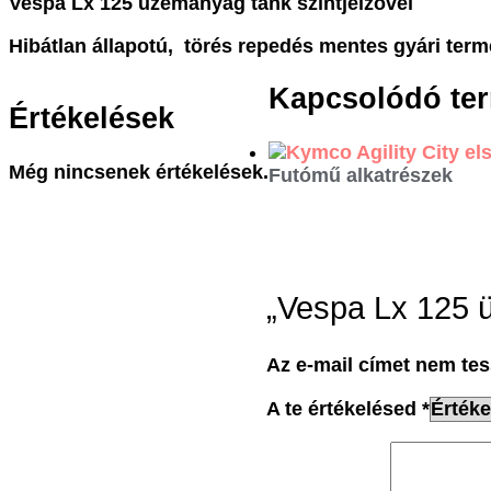
Vespa Lx 125 üzemanyag tank szintjelzővel
Hibátlan állapotú, törés repedés mentes gyári term
Kapcsolódó te
Értékelések
Még nincsenek értékelések.
Futómű alkatrészek
„Vespa Lx 125 ü
Az e-mail címet nem tes
A te értékelésed
*