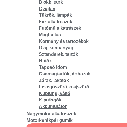
Blokk, tank
Gyújtás
Tükrök, lámpák
Fék alkatrészek
Futómű alkatrészek
Meghajtás
Kormány és tartozékok
Olaj, kenőanyag
Sztenderek, tartók
Hűtők
Taposó idom
Csomagtartók, dobozok
Zárak, lakatok
Levegőszűrő, olajszűrő
Kuplung, váltó
Kipufogók
Akkumulátor
Nagymotor alkatrészek
Motorkerékpár gumik