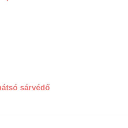
hátsó sárvédő