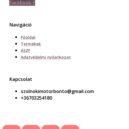
Facebook-f
Navigáció
Főoldal
Termékek
ÁSZF
Adatvédelmi nyilatkozat
Kapcsolat
szolnokimotorbonto@gmail.com
+36703254180