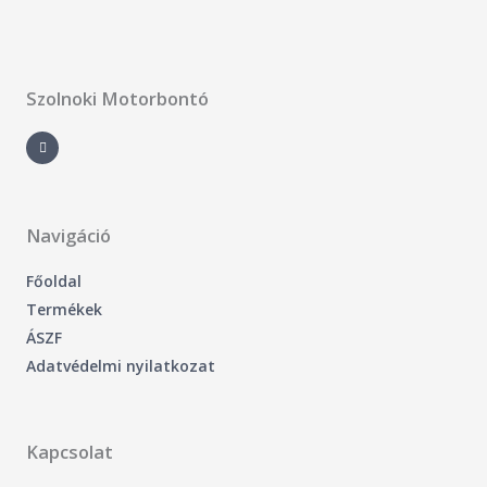
Szolnoki Motorbontó
F
a
c
e
b
o
o
k
-
Navigáció
f
Főoldal
Termékek
ÁSZF
Adatvédelmi nyilatkozat
Kapcsolat