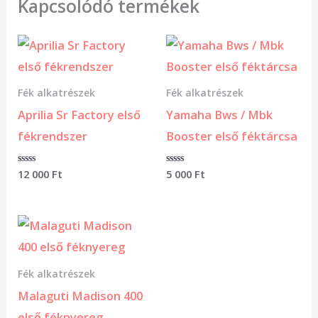
Kapcsolódó termékek
Fék alkatrészek
Fék alkatrészek
Aprilia Sr Factory első
Yamaha Bws / Mbk
fékrendszer
Booster első féktárcsa
Értékelés:
12 000
Ft
Értékelés:
5 000
Ft
0
0
/
/
5
5
Fék alkatrészek
Malaguti Madison 400
első féknyereg