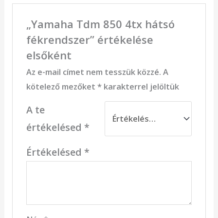
„Yamaha Tdm 850 4tx hátsó
fékrendszer” értékelése
elsőként
Az e-mail címet nem tesszük közzé.
A
kötelező mezőket
*
karakterrel jelöltük
A te
értékelésed
*
Értékelésed
*