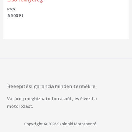
Értékelés:
6 500
Ft
0
/
5
Beeépítési garancia minden termékre.
Vásárolj megbízható forrásból , és élvezd a
motorozást.
Copyright © 2026 Szolnoki Motorbontó