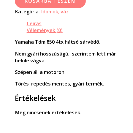
KOSÁRBA TESZEM
Kategória:
Idomok, váz
Leírás
Vélemények (0)
Yamaha Tdm 850 4tx hátsó sárvédő.
Nem gyári hosszúságú, szerintem lett már
belole vágva.
Szépen áll a motoron.
Törés repedés mentes, gyári termék.
Értékelések
Még nincsenek értékelések.