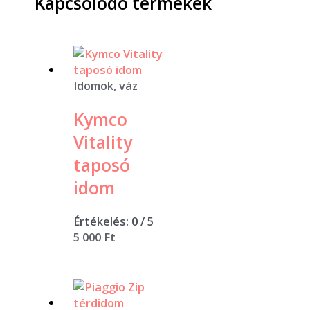
Kapcsolódó termékek
Idomok, váz
Kymco
Vitality
taposó
idom
Értékelés:
0
/ 5
5 000
Ft