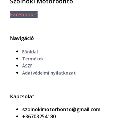
Szolnoki Motorbontó
Facebook-f
Navigáció
Főoldal
Termékek
ÁSZF
Adatvédelmi nyilatkozat
Kapcsolat
szolnokimotorbonto@gmail.com
+36703254180