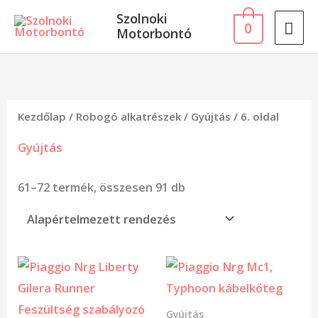
Skip
MA
Szolnoki
0
to
Motorbontó
ME
content
Kezdőlap
/
Robogó alkatrészek
/
Gyújtás
/ 6. oldal
Gyújtás
61–72 termék, összesen 91 db
Gyújtás