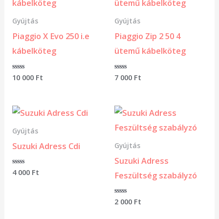
Gyújtás
Gyújtás
Piaggio X Evo 250 i.e
Piaggio Zip 2 50 4
kábelköteg
ütemű kábelköteg
Értékelés:
10 000
Ft
Értékelés:
7 000
Ft
0
0
/
/
5
5
Gyújtás
Suzuki Adress Cdi
Gyújtás
Suzuki Adress
Értékelés:
4 000
Ft
Feszültség szabályzó
0
/
5
Értékelés:
2 000
Ft
0
/