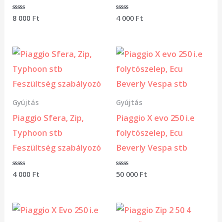
Értékelés:
8 000
Ft
Értékelés:
4 000
Ft
0
0
/
/
5
5
Gyújtás
Gyújtás
Piaggio Sfera, Zip,
Piaggio X evo 250 i.e
Typhoon stb
folytószelep, Ecu
Feszültség szabályozó
Beverly Vespa stb
Értékelés:
4 000
Ft
Értékelés:
50 000
Ft
0
0
/
/
5
5