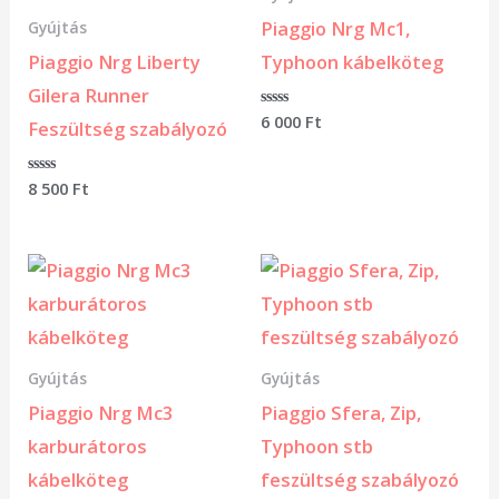
Piaggio Nrg Mc1,
Gyújtás
Piaggio Nrg Liberty
Typhoon kábelköteg
Gilera Runner
Értékelés:
6 000
Ft
Feszültség szabályozó
0
/
5
Értékelés:
8 500
Ft
0
/
5
Gyújtás
Gyújtás
Piaggio Nrg Mc3
Piaggio Sfera, Zip,
karburátoros
Typhoon stb
kábelköteg
feszültség szabályozó