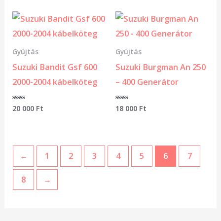
5
Gyújtás
Gyújtás
Suzuki Bandit Gsf 600
Suzuki Burgman An 250
2000-2004 kábelköteg
– 400 Generátor
Értékelés:
20 000
Ft
Értékelés:
18 000
Ft
0
0
/
/
5
5
←
1
2
3
4
5
6
7
8
→