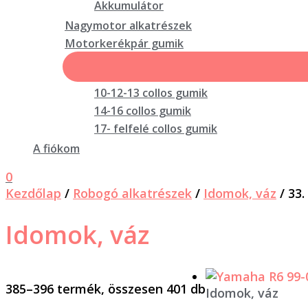
Akkumulátor
Nagymotor alkatrészek
Motorkerékpár gumik
10-12-13 collos gumik
14-16 collos gumik
17- felfelé collos gumik
A fiókom
0
Kezdőlap
/
Robogó alkatrészek
/
Idomok, váz
/ 33.
Idomok, váz
385–396 termék, összesen 401 db
Idomok, váz