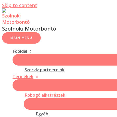
Skip to content
Szolnoki Motorbontó
MAIN MENU
Föoldal
Szervíz partnereink
Termékek
Robogó alkatrészek
Egyéb