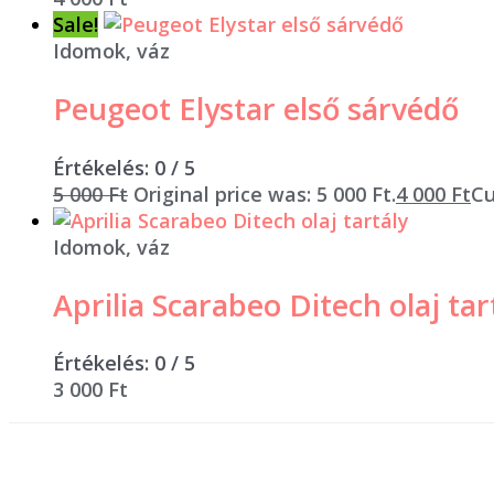
Sale!
Idomok, váz
Peugeot Elystar első sárvédő
Értékelés:
0
/ 5
5 000
Ft
Original price was: 5 000 Ft.
4 000
Ft
Cu
Idomok, váz
Aprilia Scarabeo Ditech olaj tar
Értékelés:
0
/ 5
3 000
Ft