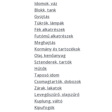
Idomok, váz
Blokk, tank
Gyújtás
Tükrök, lámpák
Fék alkatrészek
Futómű alkatrészek
Meghajtás
Kormány és tartozékok
Olaj, kenőanyag
Sztenderek, tartók
Hűtők
Taposó idom
Csomagtartók, dobozok
Zárak, lakatok
Levegőszűrő, olajszűrő
Kuplung, váltó
Kipufogók