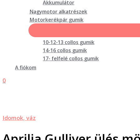
Akkumulátor
Nagymotor alkatrészek
Motorkerékpár gumik
10-12-13 collos gumik
14-16 collos gumik
17- felfelé collos gumik
A fiókom
0
Idomok, váz
Aprilia Gulliver ülés m