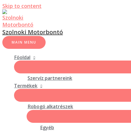
Skip to content
Szolnoki Motorbontó
MAIN MENU
Föoldal
Szervíz partnereink
Termékek
Robogó alkatrészek
Egyéb