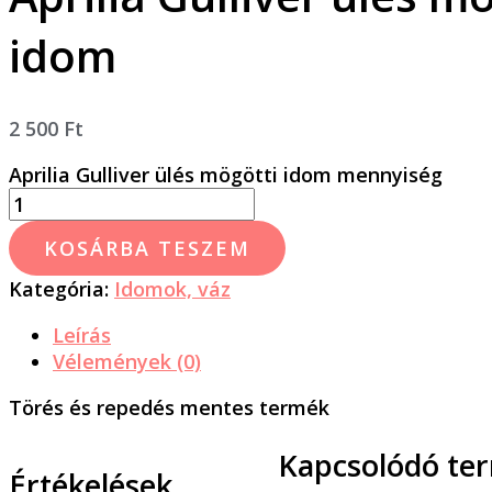
idom
2 500
Ft
Aprilia Gulliver ülés mögötti idom mennyiség
KOSÁRBA TESZEM
Kategória:
Idomok, váz
Leírás
Vélemények (0)
Törés és repedés mentes termék
Kapcsolódó te
Értékelések