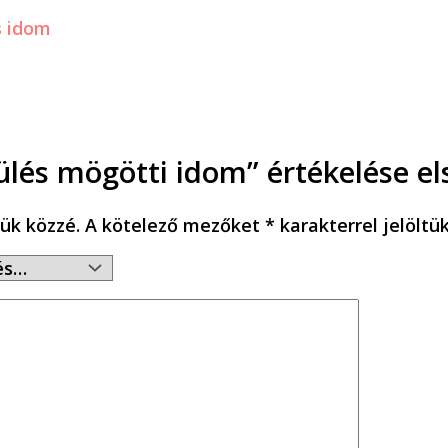
r ülés mögötti idom” értékelése e
ük közzé.
A kötelező mezőket
*
karakterrel jelöltü