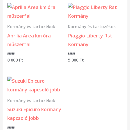
Kormány és tartozékok
Kormány és tartozékok
Aprilia Area km óra
Piaggio Liberty Rst
műszerfal
Kormány
Értékelés:
8 000
Ft
Értékelés:
5 000
Ft
0
0
/
/
5
5
Kormány és tartozékok
Suzuki Epicuro kormány
kapcsoló jobb