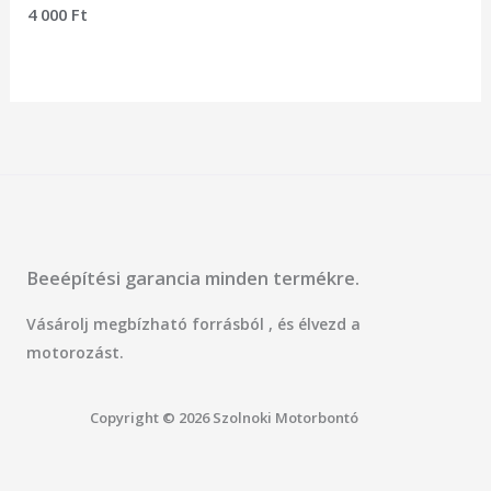
Értékelés:
4 000
Ft
0
/
5
Beeépítési garancia minden termékre.
Vásárolj megbízható forrásból , és élvezd a
motorozást.
Copyright © 2026 Szolnoki Motorbontó