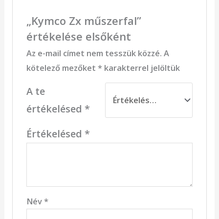
„Kymco Zx műszerfal”
értékelése elsőként
Az e-mail címet nem tesszük közzé.
A
kötelező mezőket
*
karakterrel jelöltük
A te
értékelésed
*
Értékelésed
*
Név
*