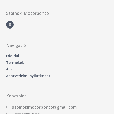
Szolnoki Motorbontó
F
a
c
e
b
o
o
k
-
Navigáció
f
Főoldal
Termékek
ÁSZF
Adatvédelmi nyilatkozat
Kapcsolat
szolnokimotorbonto@gmail.com