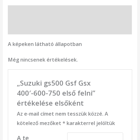
Leírás
Vélemények (0)
A képeken látható állapotban
Még nincsenek értékelések.
„Suzuki gs500 Gsf Gsx
400′-600-750 első felni”
értékelése elsőként
Az e-mail címet nem tesszük közzé.
A
kötelező mezőket
*
karakterrel jelöltük
A te