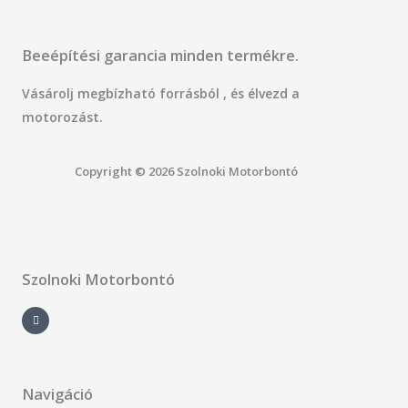
Beeépítési garancia minden termékre.
Vásárolj megbízható forrásból , és élvezd a
motorozást.
Copyright © 2026 Szolnoki Motorbontó
Szolnoki Motorbontó
F
a
c
e
b
o
o
k
-
Navigáció
f