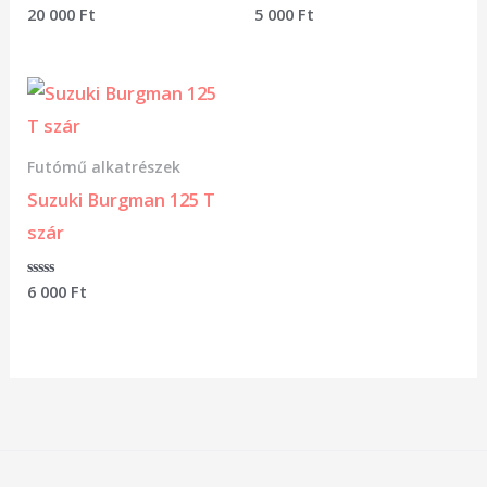
Értékelés:
20 000
Ft
Értékelés:
5 000
Ft
0
0
/
/
5
5
Futómű alkatrészek
Suzuki Burgman 125 T
szár
Értékelés:
6 000
Ft
0
/
5