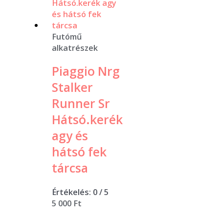
Futómű
alkatrészek
Piaggio Nrg
Stalker
Runner Sr
Hátsó.kerék
agy és
hátsó fek
tárcsa
Értékelés:
0
/ 5
5 000
Ft