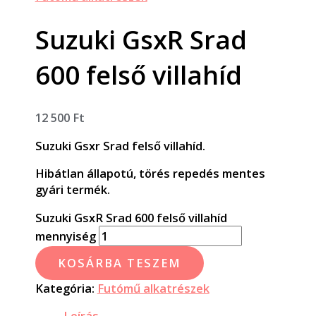
Suzuki GsxR Srad
600 felső villahíd
12 500
Ft
Suzuki Gsxr Srad felső villahíd.
Hibátlan állapotú, törés repedés mentes
gyári termék.
Suzuki GsxR Srad 600 felső villahíd
mennyiség
KOSÁRBA TESZEM
Kategória:
Futómű alkatrészek
Leírás